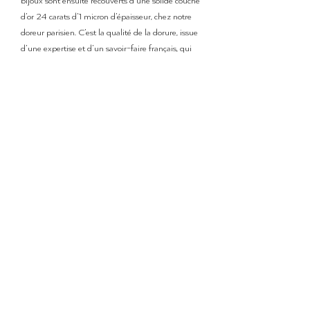
bijoux sont ensuite recouverts d’une solide couche
d’or 24 carats d’1 micron d’épaisseur, chez notre
doreur parisien. C’est la qualité de la dorure, issue
d’une expertise et d’un savoir-faire français, qui
confère à nos bijoux une excellente durabilité.
Détails de livraison
Le temps de préparation de la commande peut
varier entre
3 et 5 jours
.
Pour les commandes de produits en stock, une
fois le colis expédié, le délai de livraison en
Lettre
suivie
est de
3 à 4 jours
pour la France, 3 à 8
jours pour les autres destinations.
Envois en France et à l'international
Pour les précommandes, le temps de fabrication
Livraison offerte en France dès 60€ d'achat
et le délai du doreur s'ajoutent au délai habituel,
le délai d'expédition sera donc d'environ 4
semaines.
Abonnez-vous à la newsletter et bénéficiez
de 10% sur votre première commande.