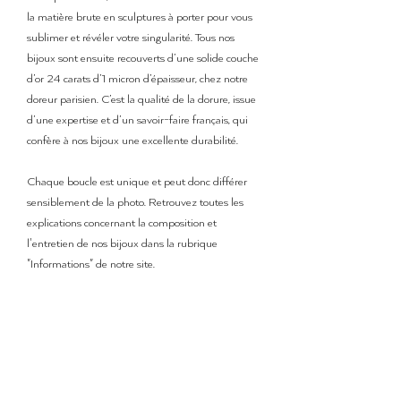
la matière brute en sculptures à porter pour vous
sublimer et révéler votre singularité. Tous nos
bijoux sont ensuite recouverts d’une solide couche
d’or 24 carats d’1 micron d’épaisseur, chez notre
doreur parisien. C’est la qualité de la dorure, issue
d’une expertise et d’un savoir-faire français, qui
confère à nos bijoux une excellente durabilité.
Chaque boucle est unique et peut donc différer
sensiblement de la photo. Retrouvez toutes les
explications concernant la composition et
l'entretien de nos bijoux dans la rubrique
"Informations" de notre site.
Détails de livraison
Le temps de préparation de la commande peut
varier entre
3 et 5 jours
.