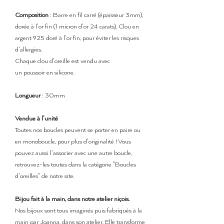
Composition
: Barre en fil carré (épaisseur 3mm),
dorée à l'or fin (1 micron d'or 24 carats). Clou en
argent 925 doré à l'or fin, pour éviter les risques
d'allergies.
Chaque clou d'oreille est vendu avec
un poussoir en silicone.
Longueur
: 30mm
Vendue à l'unité
Toutes nos boucles peuvent se porter en paire ou
en monoboucle, pour plus d'originalité ! Vous
pouvez aussi l'associer avec une autre boucle,
retrouvez-les toutes dans la catégorie "Boucles
d'oreilles" de notre site.
Bijou fait à la main, dans notre atelier niçois.
Nos bijoux sont tous imaginés puis fabriqués à la
main par Joanna, dans son atelier. Elle transforme