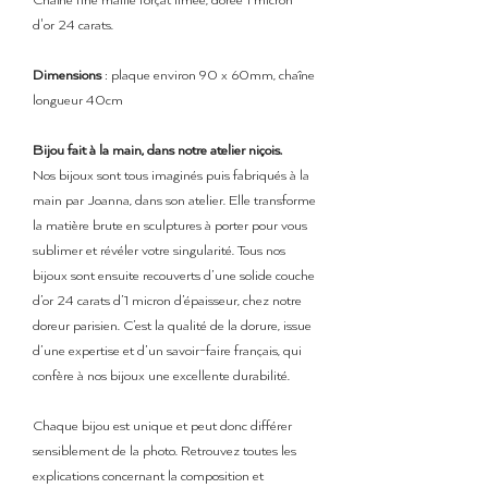
Chaîne fine maille forçat limée, dorée 1 micron
d'or 24 carats.
Dimensions
: plaque environ 90 x 60mm, chaîne
longueur 40cm
Bijou fait à la main, dans notre atelier niçois.
Nos bijoux sont tous imaginés puis fabriqués à la
main par Joanna, dans son atelier. Elle transforme
la matière brute en sculptures à porter pour vous
sublimer et révéler votre singularité. Tous nos
bijoux sont ensuite recouverts d’une solide couche
d’or 24 carats d’1 micron d’épaisseur, chez notre
doreur parisien. C’est la qualité de la dorure, issue
d’une expertise et d’un savoir-faire français, qui
confère à nos bijoux une excellente durabilité.
Chaque bijou est unique et peut donc différer
sensiblement de la photo. Retrouvez toutes les
explications concernant la composition et