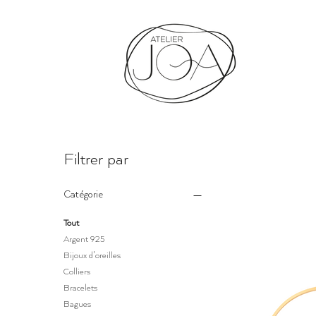
Filtrer par
Catégorie
Tout
Argent 925
Bijoux d'oreilles
Colliers
Bracelets
Bagues