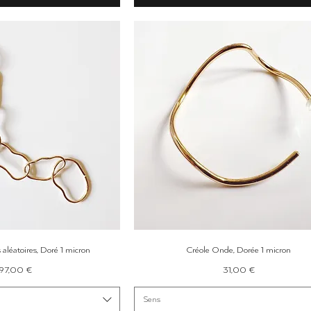
erçu rapide
Aperçu rapide
aléatoires, Doré 1 micron
Créole Onde, Dorée 1 micron
Prix
Prix
97,00 €
31,00 €
Sens