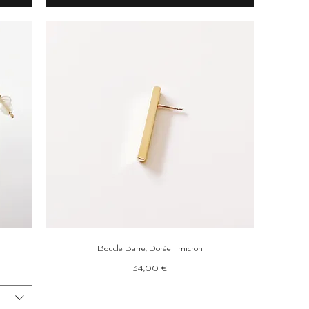
Aperçu rapide
Boucle Barre, Dorée 1 micron
Prix
34,00 €