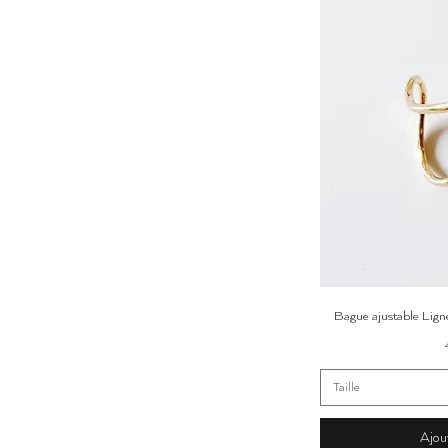
Ap
Bague ajustable Lign
Taille
Ajou