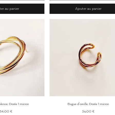
ter au panier
Ajouter au panier
erçu rapide
Aperçu rapide
lence, Dorée 1 micron
Bague d'oreille, Dorée 1 micron
Prix
Prix
34,00 €
36,00 €