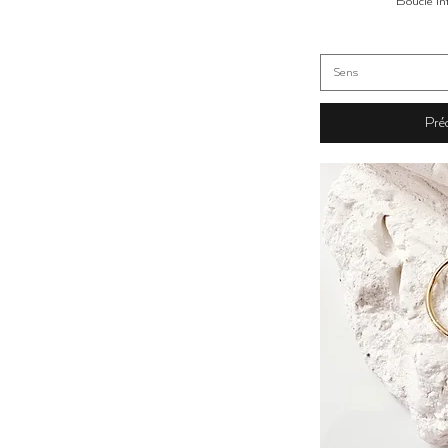
Boucle Inf
Sens
Pré