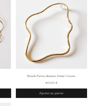
Aperçu rapide
Boucle Forme aléatoire, Dorée 1 micron
Prix
40,00 €
Ajouter au panier