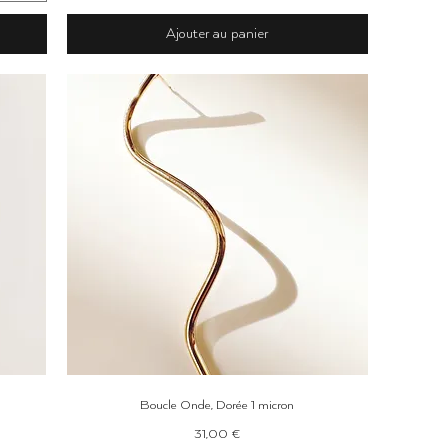
Ajouter au panier
Aperçu rapide
Boucle Onde, Dorée 1 micron
Prix
31,00 €