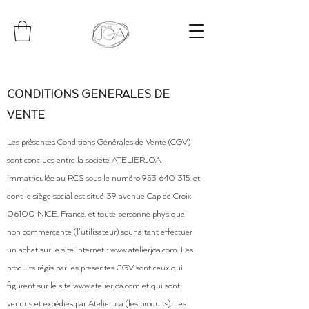
CONDITIONS GENERALES DE
VENTE
Les présentes Conditions Générales de Vente (CGV)
sont conclues entre la société ATELIERJOA,
immatriculée au RCS sous le numéro
953 640 315
, et
dont le siège social est situé 39 avenue Cap de Croix
06100 NICE, France, et toute personne physique
non commerçante (l’utilisateur) souhaitant effectuer
un achat sur le site internet :
www.atelierjoa.com
. Les
produits régis par les présentes CGV sont ceux qui
figurent sur le site
www.atelierjoa.com
et qui sont
vendus et expédiés par AtelierJoa (les produits). Les