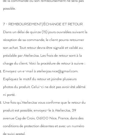
de la commande ou son remboursement ne sera pas
possible.
7 - REMBOURSEMENT/ÉCHANGE ET RETOUR
Dans un délai de quinze (15) jours ouvrables suivant la
réception de sa commande, le client pourra retourner
son achat. Tout retour devra être signalé et validé au
préalable par AtelierJoa. Les frais de retour sont à la
charge du client. Voici la procédure de retour à suivre :
Envoyez un e-mail à
atelierjoa.nice@gmail.com
.
Expliquez le motif du retour et joindre plusieurs
photos du produit. Celui-ci ne doit pas avoir été abîmé
ni porté.
Une fois qu’AtelierJoa vous confirme que le retour du
produit est possible, envoyez-le à AtelierJoa, 39
avenue Cap de Croix, 06100 Nice, France, dans des
conditions de protection décentes et avec un numéro
de suivi postal.