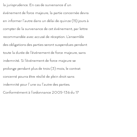
la jurisprudence. En cas de survenance d’un
événement de force majeure, la partie concernée devra
en informer l’autre dans un délai de quinze (15) jours à
compter de la survenance de cet événement, par lettre
recommandée avec accusé de réception. L’ensemble
des obligations des parties seront suspendues pendant
toute la durée de l’événement de force majeure, sans
indemnité. Si l’événement de force majeure se
prolonge pendant plus de trois (3) mois, le contrat
concerné pourra être résilié de plein droit sans
indemnité pour l’une ou l’autre des parties.
Conformément à l’ordonnance
2005-136
du 17
février 2005 du Code de la consommation / Code
civil, voici reproduits l’ensemble des textes applicables.
Art. L. 211-4. du Code de la consommation : Le
vendeur est tenu de livrer un bien conforme au contrat
et répond des défauts de conformité existant lors de la