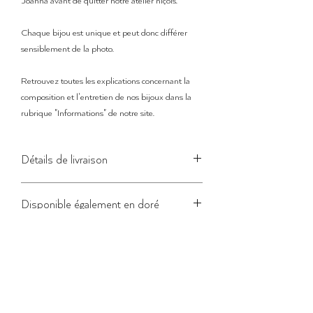
Joanna avant de quitter notre atelier niçois.
Chaque bijou est unique et peut donc différer
sensiblement de la photo.
Retrouvez toutes les explications concernant la
composition et l'entretien de nos bijoux dans la
rubrique "Informations" de notre site.
Détails de livraison
Le temps de préparation de la commande peut
Disponible également en doré
varier entre
5 et 7 jours
.
Pour les commandes de produits en stock, une
Ce bijou existe aussi en laiton doré 1 micron (or fin
fois le colis expédié, le délai de livraison en Lettre
24 carats).
suivie est de
3 à 4 jours
pour la France, 3 à 8
jours pour les autres destinations.
Pour les précommandes, le temps de fabrication
s'ajoute au délai habituel.