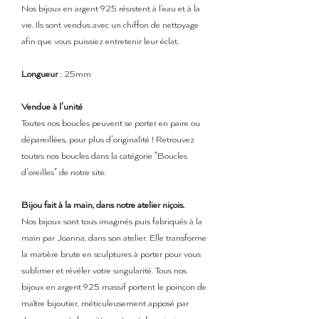
Nos bijoux en argent 925 résistent à l’eau et à la
vie. Ils sont vendus avec un chiffon de nettoyage
afin que vous puissiez entretenir leur éclat.
Longueur
: 25mm
Vendue à l'unité
Toutes nos boucles peuvent se porter en paire ou
dépareillées, pour plus d'originalité ! Retrouvez
toutes nos boucles dans la catégorie "Boucles
d'oreilles" de notre site.
Bijou fait à la main, dans notre atelier niçois.
Nos bijoux sont tous imaginés puis fabriqués à la
main par Joanna, dans son atelier. Elle transforme
la matière brute en sculptures à porter pour vous
sublimer et révéler votre singularité. Tous nos
bijoux en argent 925 massif portent le poinçon de
maître bijoutier, méticuleusement apposé par