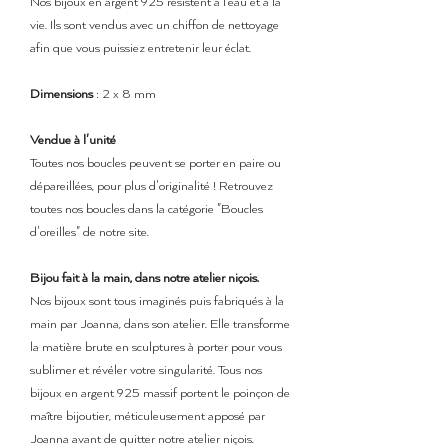
Nos bijoux en argent 925 résistent à l’eau et à la
vie. Ils sont vendus avec un chiffon de nettoyage
afin que vous puissiez entretenir leur éclat.
Dimensions
: 2 x 8 mm
Vendue à l'unité
Toutes nos boucles peuvent se porter en paire ou
dépareillées, pour plus d'originalité ! Retrouvez
toutes nos boucles dans la catégorie "Boucles
d'oreilles" de notre site.
Bijou fait à la main, dans notre atelier niçois.
Nos bijoux sont tous imaginés puis fabriqués à la
main par Joanna, dans son atelier. Elle transforme
la matière brute en sculptures à porter pour vous
sublimer et révéler votre singularité. Tous nos
bijoux en argent 925 massif portent le poinçon de
maître bijoutier, méticuleusement apposé par
Joanna avant de quitter notre atelier niçois.