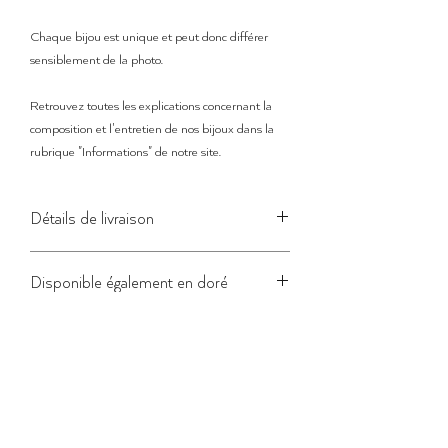
Chaque bijou est unique et peut donc différer
sensiblement de la photo.
Retrouvez toutes les explications concernant la
composition et l'entretien de nos bijoux dans la
rubrique "Informations" de notre site.
Détails de livraison
Le temps de préparation de la commande peut
Disponible également en doré
varier entre
5 et 7 jours
.
Pour les commandes de produits en stock, une
Ce bijou existe aussi en laiton doré 1 micron (or fin
fois le colis expédié, le délai de livraison en Lettre
24 carats).
suivie est de
3 à 4 jours
pour la France, 3 à 8
jours pour les autres destinations.
Pour les précommandes, le temps de fabrication
s'ajoute au délai habituel.
Envois en France et à l'international